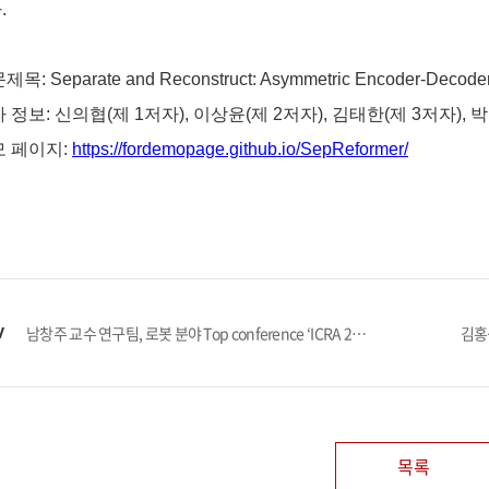
다
.
문제목
: Separate and Reconstruct: Asymmetric Encoder-Decoder
자 정보
:
신의협
(
제
1
저자
),
이상윤
(
제
2
저자
),
김태한
(
제
3
저자
),
박
모 페이지
:
https://fordemopage.github.io/SepReformer/
V
남창주 교수 연구팀, 로봇 분야 Top conference ‘ICRA 2025’ 논문 채택
목록