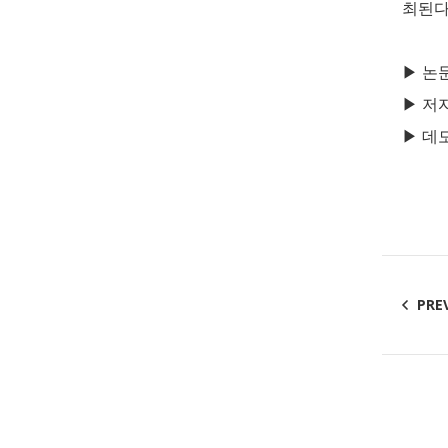
최된
▶
논
▶
저
▶
데
PRE