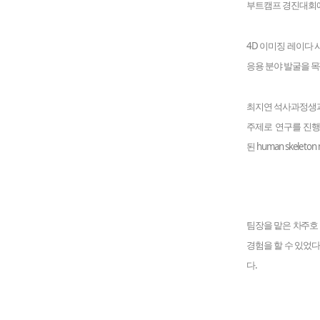
부트캠프 경진대회에
4D
이미징 레이다 
응용 분야 발굴을 
최지연 석사과정생
주제로 연구를 진
된
human skeleton
팀장을 맡은 차주호
경험을 할 수 있었
다
.