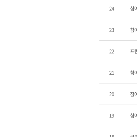
24
참
23
참
22
프린
21
참
20
참
19
참
18
국